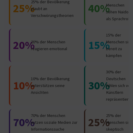
25% der Bevölkerung
25%
40%
Menschen
glaubt an
sehen Naidoo
Verschwörungstheorien
als Sprachrohr
15% der
20%
15%
20% der Menschen
Menschen sind
reagieren emotional
bereit zu
kämpfen
30% der
10% der Bevölkerung
Deutschen
10%
30%
unterstützen seine
fühlen sich von
Ansichten
Künstlern
repräsentiert
70% der Menschen
25% der
70%
25%
nutzen soziale Medien zur
Menschen sind
Informationssuche
skeptisch