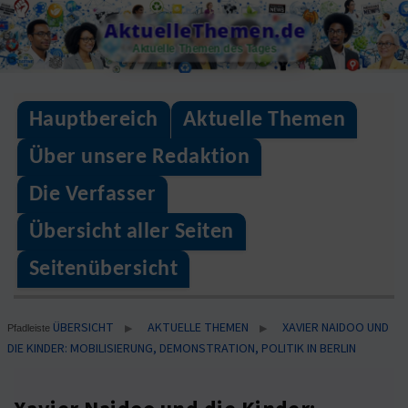
Skip
AktuelleThemen.de
to
Aktuelle Themen des Tages
content
Hauptbereich
Aktuelle Themen
Über unsere Redaktion
Die Verfasser
Übersicht aller Seiten
Seitenübersicht
ÜBERSICHT
AKTUELLE THEMEN
XAVIER NAIDOO UND
▶
▶
Pfadleiste
DIE KINDER: MOBILISIERUNG, DEMONSTRATION, POLITIK IN BERLIN