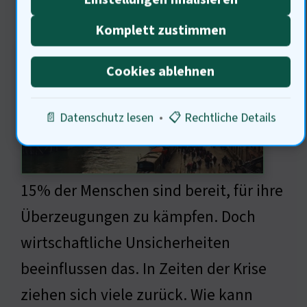
Mobilisierung
Komplett zustimmen
Cookies ablehnen
📄 Datenschutz lesen
•
📋 Rechtliche Details
15% der Menschen sind bereit, für ihre
Überzeugungen zu kämpfen. Doch
wirtschaftliche Unsicherheiten
beeinflussen das. In Zeiten der Krise
ziehen sich viele zurück. Wie kann