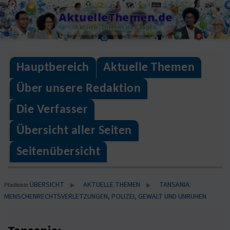
Skip
AktuelleThemen.de
to
Aktuelle Themen des Tages
content
Hauptbereich
Aktuelle Themen
Über unsere Redaktion
Die Verfasser
Übersicht aller Seiten
Seitenübersicht
ÜBERSICHT
AKTUELLE THEMEN
TANSANIA:
▶
▶
Pfadleiste
MENSCHENRECHTSVERLETZUNGEN, POLIZEI, GEWALT UND UNRUHEN