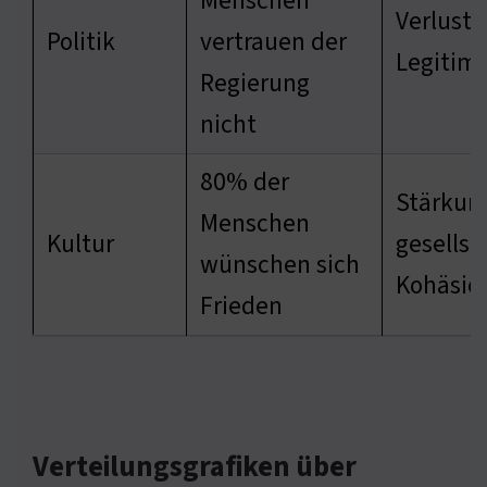
Menschen
Verlust 
Politik
vertrauen der
Legitimi
Regierung
nicht
80% der
Stärkun
Menschen
Kultur
gesellsc
wünschen sich
Kohäsio
Frieden
Verteilungsgrafiken über