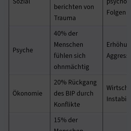
Sozial
psychol
berichten von
Folgen
Trauma
40% der
Menschen
Erhöhun
Psyche
fühlen sich
Aggress
ohnmächtig
20% Rückgang
Wirtscha
Ökonomie
des BIP durch
Instabili
Konflikte
15% der