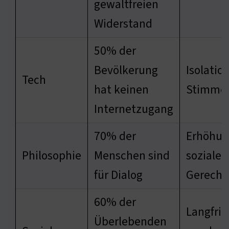
gewaltfreien
Widerstand
50% der
Bevölkerung
Isolatio
Tech
hat keinen
Stimme
Internetzugang
70% der
Erhöhun
Philosophie
Menschen sind
sozialen
für Dialog
Gerecht
60% der
Langfris
Überlebenden