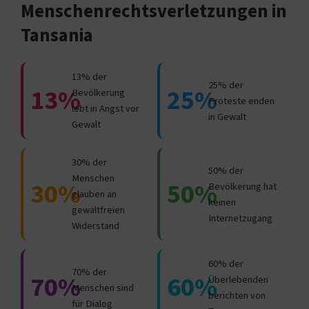
Menschenrechtsverletzungen in
Tansania
13% der
25% der
13%
25%
Bevölkerung
Proteste enden
lebt in Angst vor
in Gewalt
Gewalt
30% der
50% der
Menschen
30%
50%
Bevölkerung hat
glauben an
keinen
gewaltfreien
Internetzugang
Widerstand
60% der
70% der
70%
60%
Überlebenden
Menschen sind
berichten von
für Dialog