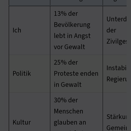
13% der
Unterdr
Bevölkerung
Ich
der
lebt in Angst
Zivilges
vor Gewalt
25% der
Instabili
Politik
Proteste enden
Regieru
in Gewalt
30% der
Menschen
Stärkun
Kultur
glauben an
Gemeins