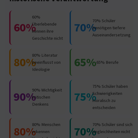
60%
70% Schüler
60%
70%
Überlebende
benötigen tiefere
kennen ihre
Auseinandersetzung
Geschichte nicht
80% Literatur
80%
65%
beeinflusst von
65% Berufe
Ideologie
75% Schüler haben
90% Wichtigkeit
90%
75%
Schwierigkeiten
kritischen
moralisch zu
Denkens
entscheiden
80% Menschen
70% Schüler sind sich
80%
70%
erkennen
Ungleichheiten nicht