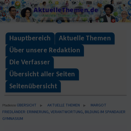
Skip
AktuelleThemen.de
to
Aktuelle Themen des Tages
content
Hauptbereich
Aktuelle Themen
Über unsere Redaktion
Die Verfasser
Übersicht aller Seiten
Seitenübersicht
ÜBERSICHT
AKTUELLE THEMEN
MARGOT
▶
▶
Pfadleiste
FRIEDLÄNDER: ERINNERUNG, VERANTWORTUNG, BILDUNG IM SPANDAUER
GYMNASIUM