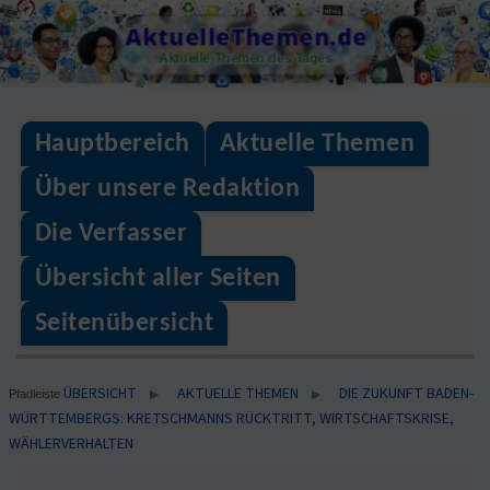
Skip
AktuelleThemen.de
to
Aktuelle Themen des Tages
content
Hauptbereich
Aktuelle Themen
Über unsere Redaktion
Die Verfasser
Übersicht aller Seiten
Seitenübersicht
ÜBERSICHT
AKTUELLE THEMEN
DIE ZUKUNFT BADEN-
▶
▶
Pfadleiste
WÜRTTEMBERGS: KRETSCHMANNS RÜCKTRITT, WIRTSCHAFTSKRISE,
WÄHLERVERHALTEN