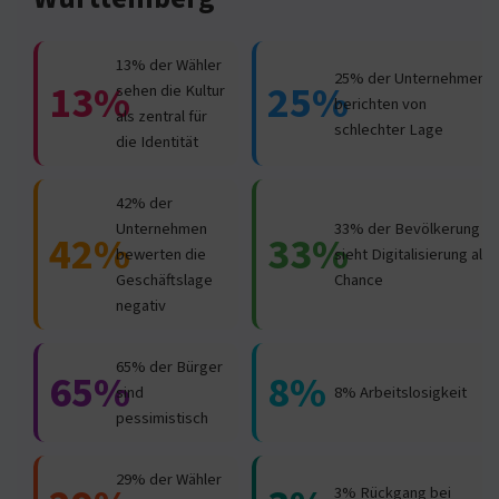
13% der Wähler
25% der Unternehmen
13%
25%
sehen die Kultur
berichten von
als zentral für
schlechter Lage
die Identität
42% der
Unternehmen
33% der Bevölkerung
42%
33%
bewerten die
sieht Digitalisierung als
Geschäftslage
Chance
negativ
65% der Bürger
65%
8%
sind
8% Arbeitslosigkeit
pessimistisch
29% der Wähler
3% Rückgang bei