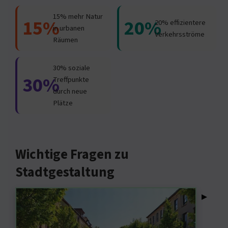
15% mehr Natur
15%
20%
20% effizientere
in urbanen
Verkehrsströme
Räumen
30% soziale
30%
Treffpunkte
durch neue
Plätze
Wichtige Fragen zu
Stadtgestaltung
▸