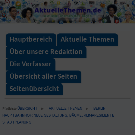
Skip
AktuelleThemen.de
to
Aktuelle Themen des Tages
content
Hauptbereich
Aktuelle Themen
Über unsere Redaktion
Die Verfasser
Übersicht aller Seiten
Seitenübersicht
ÜBERSICHT
AKTUELLE THEMEN
BERLIN
▶
▶
Pfadleiste
HAUPTBAHNHOF: NEUE GESTALTUNG, BÄUME, KLIMARESILIENTE
STADTPLANUNG