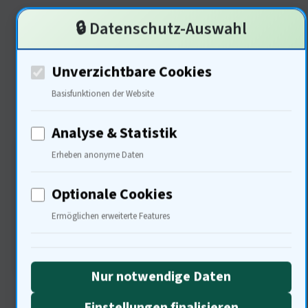
Viertel beeinflussen?
🔒 Datenschutz-Auswahl
Unverzichtbare Cookies
Psychologische Effekte der
Basisfunktionen der Website
Urbanisierung
Analyse & Statistik
Erheben anonyme Daten
Optionale Cookies
Ermöglichen erweiterte Features
Nur notwendige Daten
Die Präsenz von Bäumen kann Stress
Einstellungen finalisieren