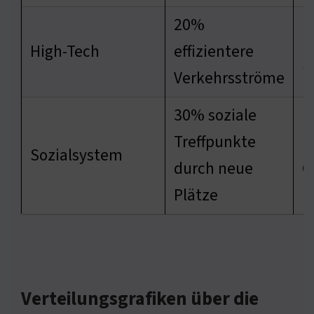
20%
R
High-Tech
effizientere
S
Verkehrsströme
30% soziale
Treffpunkte
F
Sozialsystem
durch neue
G
Plätze
Verteilungsgrafiken über die