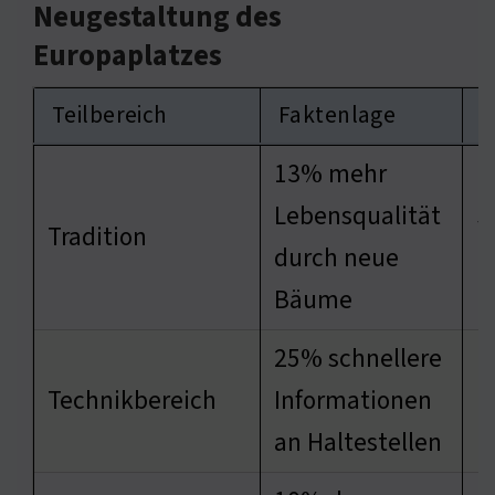
Neugestaltung des
Europaplatzes
Teilbereich
Faktenlage
E
13% mehr
Lebensqualität
S
Tradition
durch neue
L
Bäume
25% schnellere
E
Technikbereich
Informationen
N
an Haltestellen