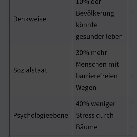
10% der
Bevölkerung
V
Denkweise
könnte
L
gesünder leben
30% mehr
Menschen mit
E
Sozialstaat
barrierefreien
s
Wegen
40% weniger
V
Psychologieebene
Stress durch
p
Bäume
G