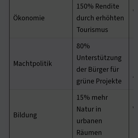
150% Rendite
W
Ökonomie
durch erhöhten
l
Tourismus
80%
E
Unterstützung
Machtpolitik
p
der Bürger für
A
grüne Projekte
15% mehr
Natur in
V
Bildung
urbanen
L
Räumen