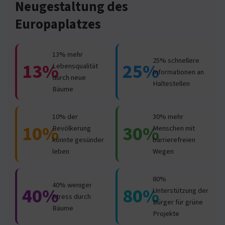
Neugestaltung des
Europaplatzes
13% mehr
25% schnellere
13%
25%
Lebensqualität
Informationen an
durch neue
Haltestellen
Bäume
10% der
30% mehr
10%
30%
Bevölkerung
Menschen mit
könnte gesünder
barrierefreien
leben
Wegen
80%
40% weniger
40%
80%
Unterstützung der
Stress durch
Bürger für grüne
Bäume
Projekte