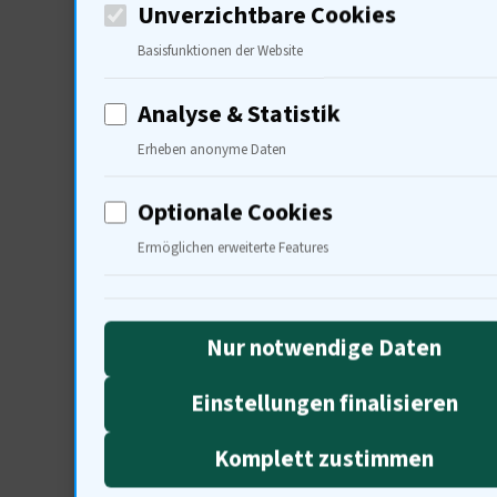
Unverzichtbare Cookies
Basisfunktionen der Website
Analyse & Statistik
Über Tillmann Rei
Erheben anonyme Daten
Tillmann Reiser ist der 
Optionale Cookies
Wiese des Journalismus 
Ermöglichen erweiterte Features
aktuellethemen.de jongli
Zirkus, und bändigt das
Nur notwendige Daten
fesselnder Artikel oder 
Einstellungen finalisieren
Papier wie ein Kompass ü
stellt sicher, dass kein
Komplett zustimmen
journalistischen Schatz