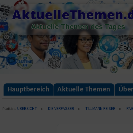
Skip
AktuelleThemen.
to
content
Aktuelle Themen des Tages
Hauptbereich
Aktuelle Themen
Über
ÜBERSICHT
DIE VERFASSER
TILLMANN REISER
PAG
▶
▶
▶
Pfadleiste