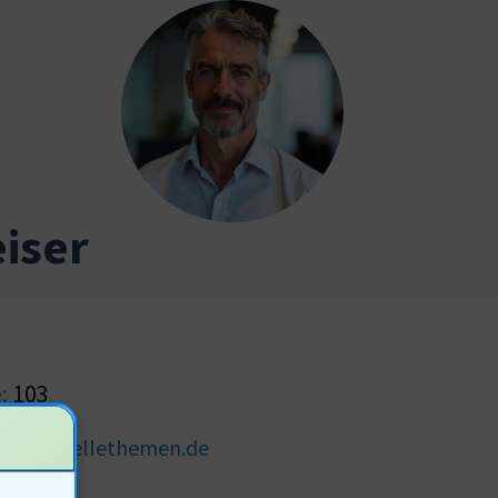
iser
e:
103
ser@aktuellethemen.de