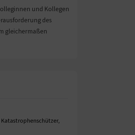
 Kolleginnen und Kollegen
erausforderung des
eam gleichermaßen
r Katastrophenschützer,